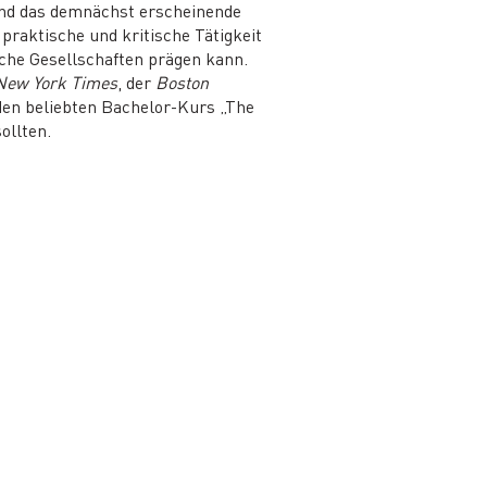
d das demnächst erscheinende
s praktische und kritische Tätigkeit
sche Gesellschaften prägen kann.
New York Times
, der
Boston
 den beliebten Bachelor-Kurs „The
ollten.