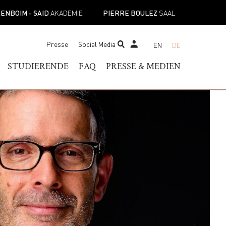
ENBOIM - SAID
AKADEMIE
PIERRE BOULEZ
SAAL
Presse
Social Media
EN
DE
STUDENTS TICKET SHOP
STUDIERENDE
FAQ
PRESSE & MEDIEN
R OF MUSIC
SERVICE FÜR STUDIERENDE
PRESSEKONTAKT
DIPLOMA
AKADEMISCHER KALENDER
PRESSEMITTEILUNGEN
IC PROGRAMS
EINRICHTUNGEN
PRESSEDOWNLOADS
OF MUSIC
ORIENTIERUNGSWOCHEN
NEWS
E
FÜR NEUE STUDIERENDE
PODCAST
STUDIERENDENVERTRETUNG
MUSICAL PERSPECTIVES
N
SEKRETARIAT FÜR
STUDIERENDE