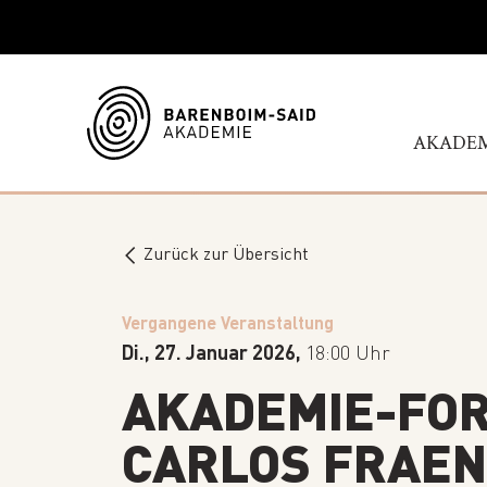
AKADE
WILL
GESCH
Zurück zur Übersicht
AUFSI
HOCHS
Vergangene Veranstaltung
MITAR
Di., 27. Januar 2026,
18:00 Uhr
JOBS
AKADEMIE-FO
IHR B
ENGA
CARLOS FRAE