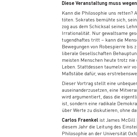
Diese Veranstaltung muss wegen ei
Kann die Philosophie uns retten? A
töten. Sokrates bemühte sich, sei
zog aus dem Schicksal seines Lehr
Irrationalität. Nur gewaltsame ges
tugendhaftes tritt – kann die Men
Bewegungen von Robespierre bis z
liberale Gesellschaften Behauptun
meisten Menschen heute trotz nie 
Leben. Stattdessen taumeln wir vo
Maßstäbe dafür, was erstrebenswer
Dieser Vortrag stellt eine unbequ
auseinanderzusetzen, eine Mitvera
wird argumentiert, dass die eigen
ist, sondern eine radikale Demokra
über Werte zu diskutieren, ohne d
Carlos Fraenkel
ist James McGill 
diesem Jahr die Leitung des Einst
Philosophie an der Universität Oxf