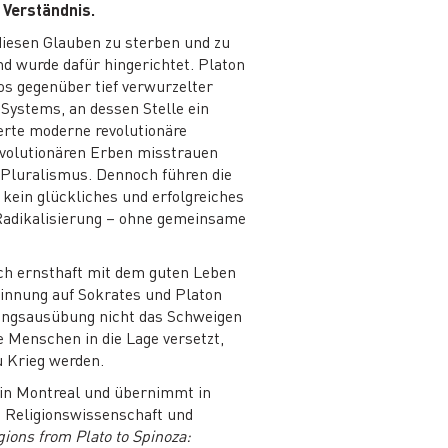
 Verständnis.
diesen Glauben zu sterben und zu
d wurde dafür hingerichtet. Platon
os gegenüber tief verwurzelter
 Systems, an dessen Stelle ein
erte moderne revolutionäre
evolutionären Erben misstrauen
 Pluralismus. Dennoch führen die
kein glückliches und erfolgreiches
 Radikalisierung – ohne gemeinsame
ich ernsthaft mit dem guten Leben
innung auf Sokrates und Platon
wangsausübung nicht das Schweigen
e Menschen in die Lage versetzt,
u Krieg werden.
y in Montreal und übernimmt in
e Religionswissenschaft und
gions from Plato to Spinoza: