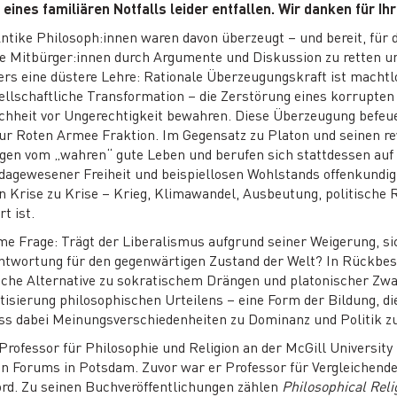
nes familiären Notfalls leider entfallen. Wir danken für Ihr
ntike Philosoph:innen waren davon überzeugt – und bereit, für 
ne Mitbürger:innen durch Argumente und Diskussion zu retten un
ers eine düstere Lehre: Rationale Überzeugungskraft ist machtl
ellschaftliche Transformation – die Zerstörung eines korrupten
schheit vor Ungerechtigkeit bewahren. Diese Überzeugung befeu
ur Roten Armee Fraktion. Im Gegensatz zu Platon und seinen r
gen vom „wahren“ gute Leben und berufen sich stattdessen auf
dagewesener Freiheit und beispiellosen Wohlstands offenkundig 
n Krise zu Krise – Krieg, Klimawandel, Ausbeutung, politische
t ist.
eme Frage: Trägt der Liberalismus aufgrund seiner Weigerung, s
ntwortung für den gegenwärtigen Zustand der Welt? In Rückbes
tliche Alternative zu sokratischem Drängen und platonischer Z
tisierung philosophischen Urteilens – eine Form der Bildung, di
ass dabei Meinungsverschiedenheiten zu Dominanz und Politik z
Professor für Philosophie und Religion an der McGill Universit
ein Forums in Potsdam. Zuvor war er Professor für Vergleichend
ord. Zu seinen Buchveröffentlichungen zählen
Philosophical Reli