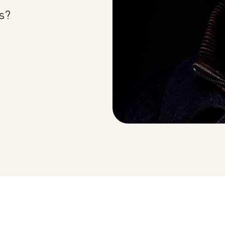
VERGANGENE
s?
VERANSTALTUNGEN
REMEMBERING EDWARD W.
SAID AT 90: KEYNOTE
ADDRESS BY TIMOTHY
BRENNAN