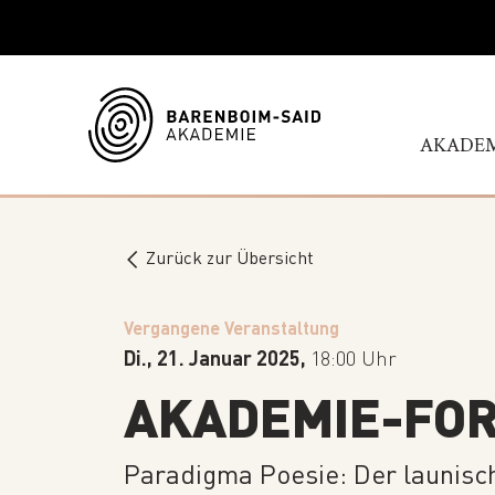
AKADE
WILL
GESCH
Zurück zur Übersicht
AUFSI
HOCHS
Vergangene Veranstaltung
MITAR
Di., 21. Januar 2025,
18:00 Uhr
JOBS
AKADEMIE-FO
IHR B
ENGA
Paradigma Poesie: Der launisc