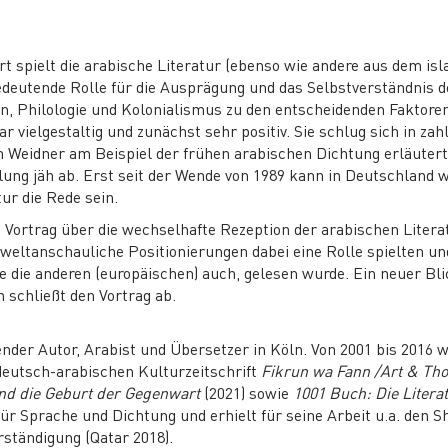
rt spielt die arabische Literatur (ebenso wie andere aus dem i
edeutende Rolle für die Ausprägung und das Selbstverständnis 
n, Philologie und Kolonialismus zu den entscheidenden Faktoren
ar vielgestaltig und zunächst sehr positiv. Sie schlug sich in z
n Weidner am Beispiel der frühen arabischen Dichtung erläutert.
ung jäh ab. Erst seit der Wende von 1989 kann in Deutschland w
ur die Rede sein.
 Vortrag über die wechselhafte Rezeption der arabischen Literat
 weltanschauliche Positionierungen dabei eine Rolle spielten und
ie die anderen (europäischen) auch, gelesen wurde. Ein neuer Bli
 schließt den Vortrag ab.
fender Autor, Arabist und Übersetzer in Köln. Von 2001 bis 2016
deutsch-arabischen Kulturzeitschrift
Fikrun wa Fann /Art & Th
nd die Geburt der Gegenwart
(2021) sowie
1001 Buch: Die Litera
ür Sprache und Dichtung und erhielt für seine Arbeit u.a. den 
ständigung (Qatar 2018).