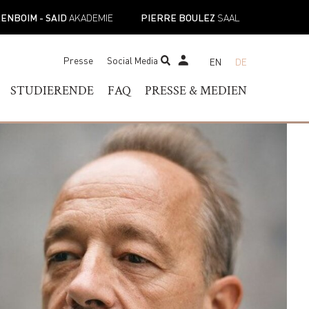
ENBOIM - SAID
AKADEMIE
PIERRE BOULEZ
SAAL
Presse
Social Media
EN
DE
STUDENTS TICKET SHOP
STUDIERENDE
FAQ
PRESSE & MEDIEN
R OF MUSIC
SERVICE FÜR STUDIERENDE
PRESSEKONTAKT
DIPLOMA
AKADEMISCHER KALENDER
PRESSEMITTEILUNGEN
IC PROGRAMS
EINRICHTUNGEN
PRESSEDOWNLOADS
OF MUSIC
ORIENTIERUNGSWOCHEN
NEWS
E
FÜR NEUE STUDIERENDE
PODCAST
STUDIERENDENVERTRETUNG
MUSICAL PERSPECTIVES
N
SEKRETARIAT FÜR
STUDIERENDE